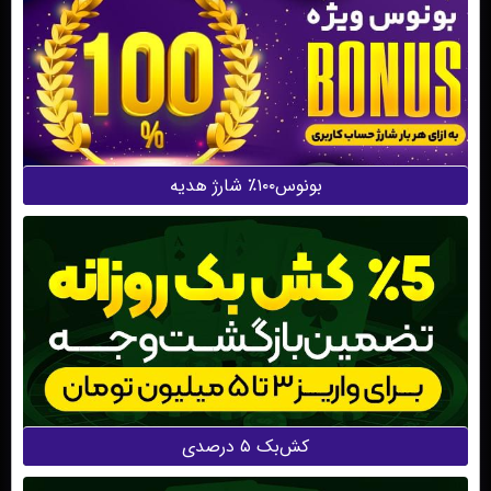
بونوس۱۰۰٪ شارژ هدیه
کش‌بک ۵ درصدی